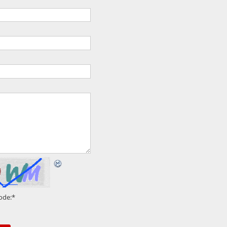
ode:
*