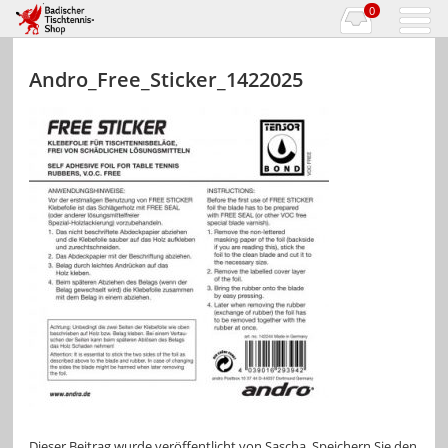
0
Andro_Free_Sticker_1422025
Dieser Beitrag wurde veröffentlicht von
Sascha
. Speichern Sie den