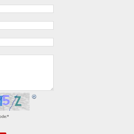
ode:
*