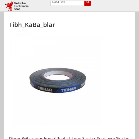
Tibh_KaBa_blar
Dieser Beitrag wurde veröffentlicht von
Sascha
. Speichern Sie den