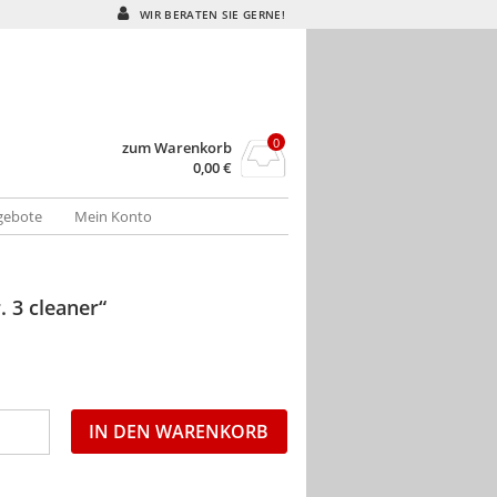
WIR BERATEN SIE GERNE!
0
zum Warenkorb
0,00
€
gebote
Mein Konto
. 3 cleaner“
IN DEN WARENKORB