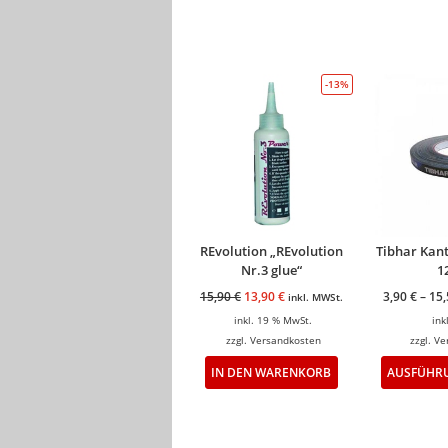
-13%
REvolution „REvolution
Tibhar Ka
Nr.3 glue“
1
15,90
€
13,90
€
3,90
€
–
15
inkl. MWSt.
inkl. 19 % MwSt.
ink
zzgl.
Versandkosten
zzgl.
Ve
IN DEN WARENKORB
AUSFÜHR