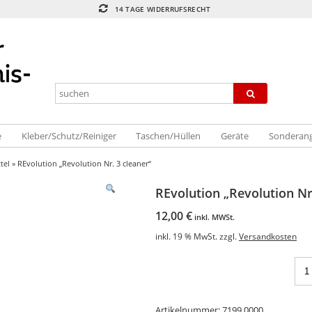
14 TAGE WIDERRUFSRECHT
e
Kleber/Schutz/Reiniger
Taschen/Hüllen
Geräte
Sonderan
tel
» REvolution „Revolution Nr. 3 cleaner“
REvolution „Revolution Nr
12,00
€
inkl. MWSt.
inkl. 19 % MwSt.
zzgl.
Versandkosten
Artikelnummer:
7199 0000