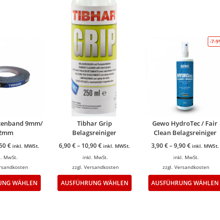
-7-
ntenband 9mm/
Tibhar Grip
Gewo HydroTec / Fair
2mm
Belagsreiniger
Clean Belagsreiniger
,50
€
6,90
€
–
10,90
€
3,90
€
–
9,90
€
inkl. MWSt.
inkl. MWSt.
inkl. MWSt.
l. MwSt.
inkl. MwSt.
inkl. MwSt.
rsandkosten
zzgl.
Versandkosten
zzgl.
Versandkosten
UNG WÄHLEN
AUSFÜHRUNG WÄHLEN
AUSFÜHRUNG WÄHLEN