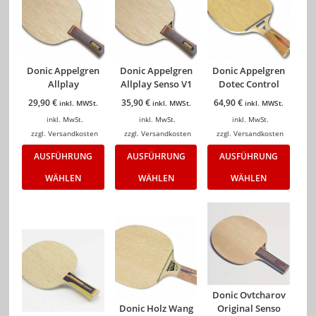
Donic Appelgren
Donic Appelgren
Donic Appelgren
Allplay
Allplay Senso V1
Dotec Control
29,90
€
35,90
€
64,90
€
inkl. MWSt.
inkl. MWSt.
inkl. MWSt.
inkl. MwSt.
inkl. MwSt.
inkl. MwSt.
zzgl.
Versandkosten
zzgl.
Versandkosten
zzgl.
Versandkosten
AUSFÜHRUNG
AUSFÜHRUNG
AUSFÜHRUNG
WÄHLEN
WÄHLEN
WÄHLEN
Donic Ovtcharov
Donic Holz Wang
Original Senso