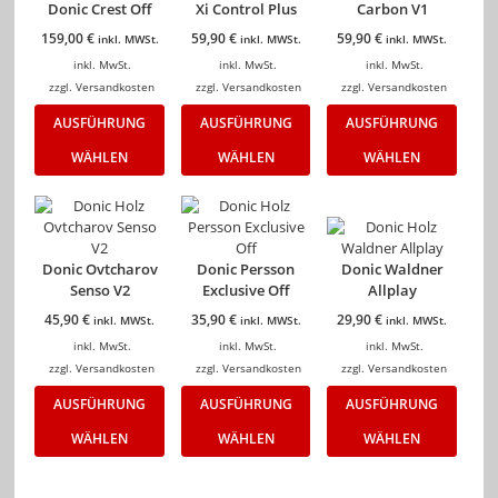
Donic Crest Off
Xi Control Plus
Carbon V1
159,00
€
59,90
€
59,90
€
inkl. MWSt.
inkl. MWSt.
inkl. MWSt.
inkl. MwSt.
inkl. MwSt.
inkl. MwSt.
zzgl.
Versandkosten
zzgl.
Versandkosten
zzgl.
Versandkosten
AUSFÜHRUNG
AUSFÜHRUNG
AUSFÜHRUNG
WÄHLEN
WÄHLEN
WÄHLEN
Donic Ovtcharov
Donic Persson
Donic Waldner
Senso V2
Exclusive Off
Allplay
45,90
€
35,90
€
29,90
€
inkl. MWSt.
inkl. MWSt.
inkl. MWSt.
inkl. MwSt.
inkl. MwSt.
inkl. MwSt.
zzgl.
Versandkosten
zzgl.
Versandkosten
zzgl.
Versandkosten
AUSFÜHRUNG
AUSFÜHRUNG
AUSFÜHRUNG
WÄHLEN
WÄHLEN
WÄHLEN