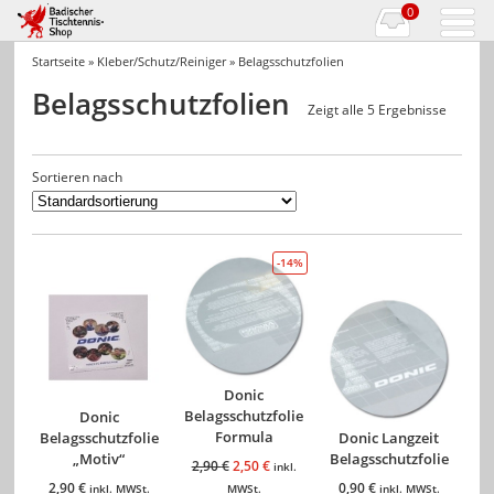
0
Startseite
»
Kleber/Schutz/Reiniger
» Belagsschutzfolien
Belagsschutzfolien
Zeigt alle 5 Ergebnisse
Sortieren nach
-14%
Donic
Belagsschutzfolie
Donic
Formula
Belagsschutzfolie
Donic Langzeit
„Motiv“
Belagsschutzfolie
2,90
€
2,50
€
inkl.
2,90
€
0,90
€
inkl. MWSt.
MWSt.
inkl. MWSt.