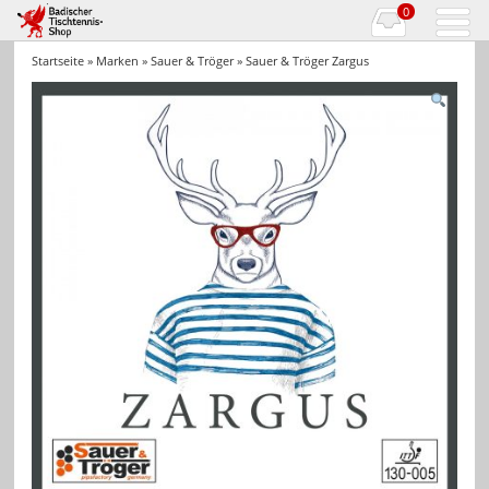
0
Startseite
»
Marken
»
Sauer & Tröger
» Sauer & Tröger Zargus