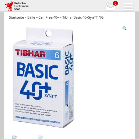
0
Startseite
»
Bälle
»
Cell-Free 40+
» Tibhar Basic 40+SynTT NG