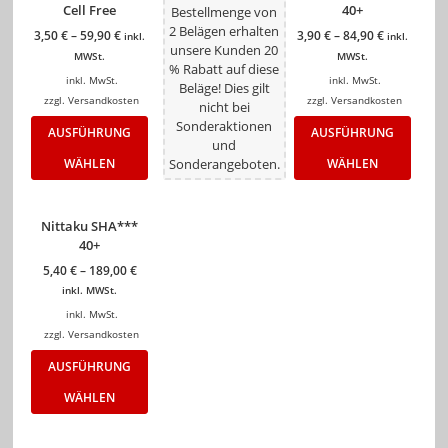
Cell Free
40+
Bestellmenge von
2 Belägen erhalten
3,50
€
–
59,90
€
3,90
€
–
84,90
€
inkl.
inkl.
unsere Kunden 20
MWSt.
MWSt.
% Rabatt auf diese
inkl. MwSt.
inkl. MwSt.
Beläge! Dies gilt
zzgl.
Versandkosten
zzgl.
Versandkosten
nicht bei
Sonderaktionen
AUSFÜHRUNG
AUSFÜHRUNG
und
WÄHLEN
Sonderangeboten.
WÄHLEN
Nittaku SHA***
40+
5,40
€
–
189,00
€
inkl. MWSt.
inkl. MwSt.
zzgl.
Versandkosten
AUSFÜHRUNG
WÄHLEN