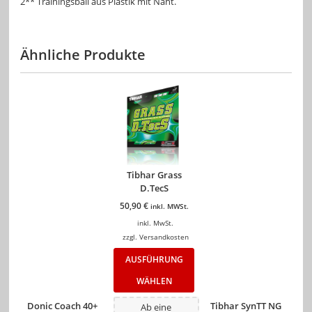
2** Trainingsball aus Plastik mit Naht.
Ähnliche Produkte
Tibhar Grass
D.TecS
50,90
€
inkl. MWSt.
inkl. MwSt.
zzgl.
Versandkosten
AUSFÜHRUNG
WÄHLEN
Donic Coach 40+
Tibhar SynTT NG
Ab eine