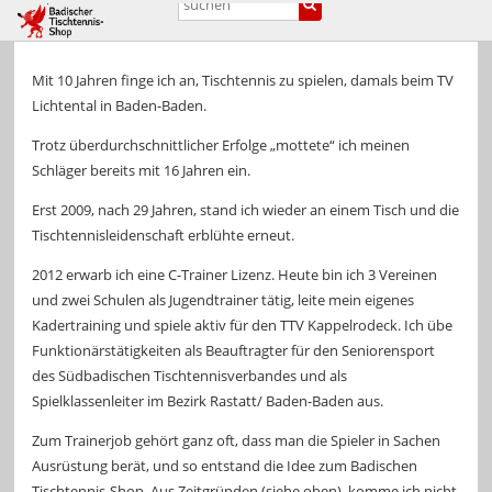
Mit 10 Jahren finge ich an, Tischtennis zu spielen, damals beim TV
Lichtental in Baden-Baden.
Trotz überdurchschnittlicher Erfolge „mottete“ ich meinen
Schläger bereits mit 16 Jahren ein.
Erst 2009, nach 29 Jahren, stand ich wieder an einem Tisch und die
Tischtennisleidenschaft erblühte erneut.
2012 erwarb ich eine C-Trainer Lizenz. Heute bin ich 3 Vereinen
und zwei Schulen als Jugendtrainer tätig, leite mein eigenes
Kadertraining und spiele aktiv für den TTV Kappelrodeck. Ich übe
Funktionärstätigkeiten als Beauftragter für den Seniorensport
des Südbadischen Tischtennisverbandes und als
Spielklassenleiter im Bezirk Rastatt/ Baden-Baden aus.
Zum Trainerjob gehört ganz oft, dass man die Spieler in Sachen
Ausrüstung berät, und so entstand die Idee zum Badischen
Tischtennis-Shop. Aus Zeitgründen (siehe oben), komme ich nicht