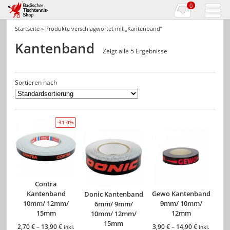
0
Startseite
» Produkte verschlagwortet mit „Kantenband“
Kantenband
Zeigt alle 5 Ergebnisse
Sortieren nach
-31-0%
Contra
Kantenband
Gewo Kantenband
Donic Kantenband
10mm/ 12mm/
9mm/ 10mm/
6mm/ 9mm/
15mm
12mm
10mm/ 12mm/
15mm
2,70
€
–
13,90
€
3,90
€
–
14,90
€
inkl.
inkl.