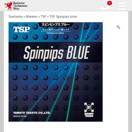
0
Startseite
»
Marken
»
TSP
» TSP Spinpips blue