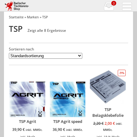
0
Startseite
»
Marken
» TSP
TSP
Zeigt alle 8 Ergebnisse
Sortieren nach
-9%
TSP
Belagsklebefolie
TSP Agrit
TSP Agrit speed
2,20
€
2,00
€
inkl.
39,90
€
36,90
€
inkl. MWSt.
inkl. MWSt.
MWSt.
inkl. MwSt.
inkl. MwSt.
inkl. 19 % MwSt.