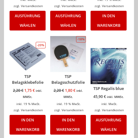
zzgl.
Versandkosten
zzgl.
Versandkosten
zzgl.
Versandkosten
AUSFÜHRUNG
AUSFÜHRUNG
IN DEN
WÄHLEN
WÄHLEN
WARENKORB
-18%
-20%
TSP
TSP
Belagsklebefolie
Belagsschutzfolie
TSP Regalis blue
2,20
€
1,75
€
2,20
€
1,80
€
inkl.
inkl.
45,90
€
MWSt.
MWSt.
inkl. MWSt.
inkl. 19 % MwSt.
inkl. 19 % MwSt.
inkl. MwSt.
zzgl.
Versandkosten
zzgl.
Versandkosten
zzgl.
Versandkosten
IN DEN
IN DEN
AUSFÜHRUNG
WARENKORB
WARENKORB
WÄHLEN