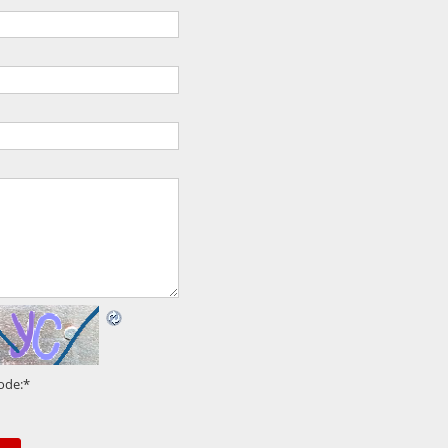
ode:
*