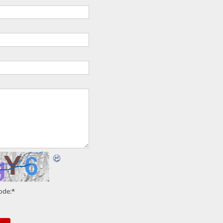
ode:
*